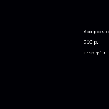
Ассорти яг
250
р.
Вес 50гр/шт