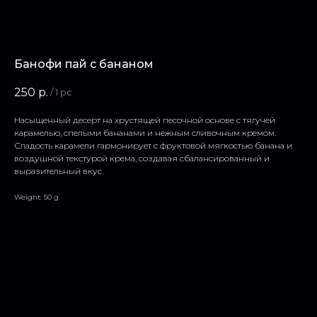
Банофи пай с бананом
250
р.
/
1 pc
Насыщенный десерт на хрустящей песочной основе с тягучей
карамелью, спелыми бананами и нежным сливочным кремом.
Сладость карамели гармонирует с фруктовой мягкостью банана и
воздушной текстурой крема, создавая сбалансированный и
выразительный вкус.
Weight: 50 g