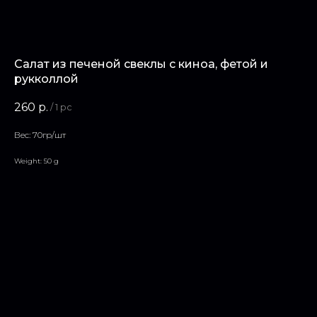
Салат из печеной свеклы с киноа, фетой и
рукколлой
260
р.
/
1 pc
Вес: 70гр/шт
Weight: 50 g