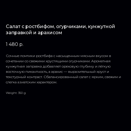
Салат с ростбифом, огурчиками, кунжутной
заправкой и арахисом
1 480
р.
Сочные ломтики ростбифа с насыщенным мясным вкусом в
сочетании со свежими хрустящими огурчиками. Ароматная
кунжутная заправка добавляет ореховую глубину и лёгкую
восточную пикантность, а арахис — выразительный хруст и
текстурный контраст. Сбалансированный салат с ярким, свежим и
слегка азиатским характером.
Weight: 350 g