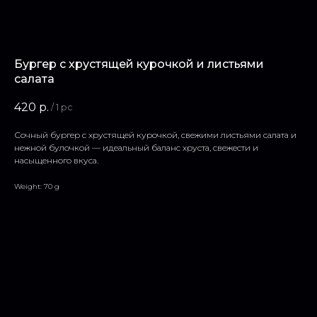
Бургер с хрустящей курочкой и листьями
салата
420
р.
/
1 pc
Сочный бургер с хрустящей курочкой, свежими листьями салата и
нежной булочкой — идеальный баланс хруста, свежести и
насыщенного вкуса.
Weight: 70 g