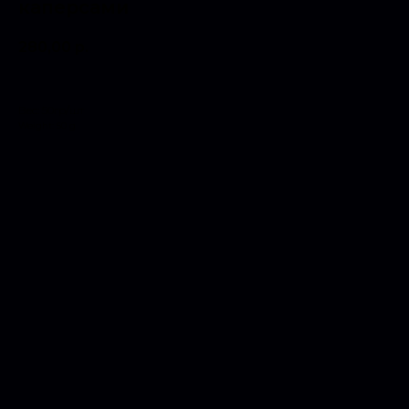
каперсами
280,00
р.
Вес: 50гр/шт
Weight: 50 g