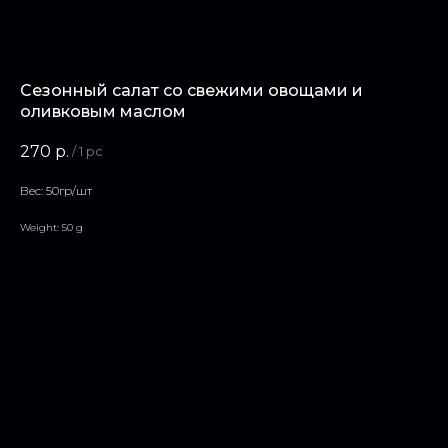
Сезонный салат со свежими овощами и
оливковым маслом
270
р.
/
1 pc
Вес: 50гр/шт
Weight: 50 g